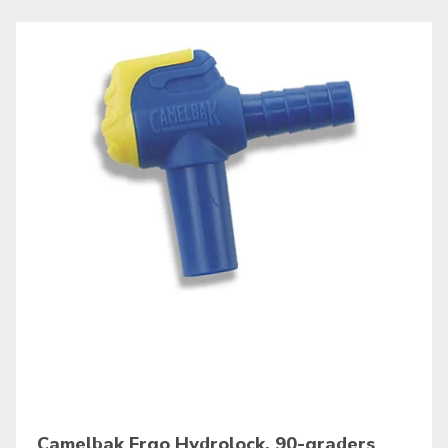
Camelbak Ergo Hydrolock, 90-graders