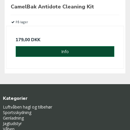
CamelBak Antidote Cleaning Kit
På lager
179,00 DKK
Info
Kategorier
Luftvåben hagl og tilbehør
Sportsskydning
Genladning
Jagtudstyr
Våben