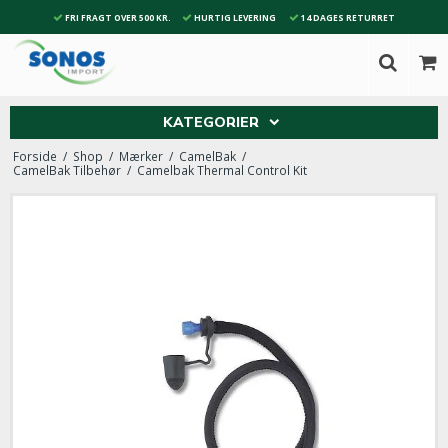
FRI FRAGT OVER 500 KR.
HURTIG LEVERING
14 DAGES RETURRET
KATEGORIER
Forside
/
Shop
/
Mærker
/
CamelBak
/
CamelBak Tilbehør
/
Camelbak Thermal Control Kit