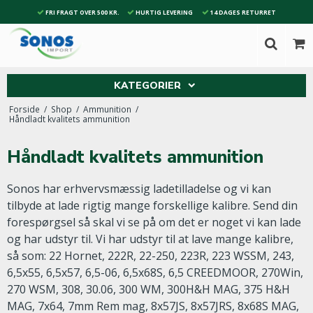
FRI FRAGT OVER 500 KR.
HURTIG LEVERING
14 DAGES RETURRET
KATEGORIER
Forside
/
Shop
/
Ammunition
/
Håndladt kvalitets ammunition
Håndladt kvalitets ammunition
Sonos har erhvervsmæssig ladetilladelse og vi kan
tilbyde at lade rigtig mange forskellige kalibre. Send din
forespørgsel så skal vi se på om det er noget vi kan lade
og har udstyr til. Vi har udstyr til at lave mange kalibre,
så som: 22 Hornet, 222R, 22-250, 223R, 223 WSSM, 243,
6,5x55, 6,5x57, 6,5-06, 6,5x68S, 6,5 CREEDMOOR, 270Win,
270 WSM, 308, 30.06, 300 WM, 300H&H MAG, 375 H&H
MAG, 7x64, 7mm Rem mag, 8x57JS, 8x57JRS, 8x68S MAG,