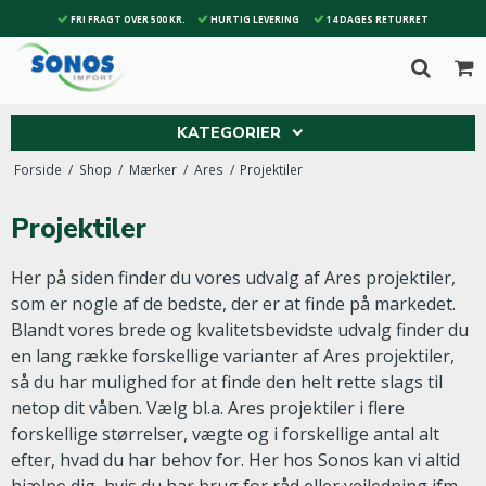
FRI FRAGT OVER 500 KR.
HURTIG LEVERING
14 DAGES RETURRET
KATEGORIER
Forside
/
Shop
/
Mærker
/
Ares
/
Projektiler
Projektiler
Her på siden finder du vores udvalg af Ares projektiler,
som er nogle af de bedste, der er at finde på markedet.
Blandt vores brede og kvalitetsbevidste udvalg finder du
en lang række forskellige varianter af Ares projektiler,
så du har mulighed for at finde den helt rette slags til
netop dit våben. Vælg bl.a. Ares projektiler i flere
forskellige størrelser, vægte og i forskellige antal alt
efter, hvad du har behov for. Her hos Sonos kan vi altid