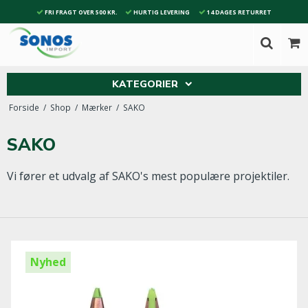
FRI FRAGT OVER 500 KR.
HURTIG LEVERING
14 DAGES RETURRET
KATEGORIER
Forside
/
Shop
/
Mærker
/
SAKO
SAKO
Vi fører et udvalg af SAKO's mest populære projektiler.
Nyhed