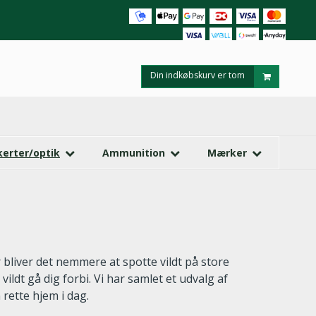
Din indkøbskurv er tom
kerter/optik
Ammunition
Mærker
 bliver det nemmere at spotte vildt på store
ildt gå dig forbi. Vi har samlet et udvalg af
 rette hjem i dag.