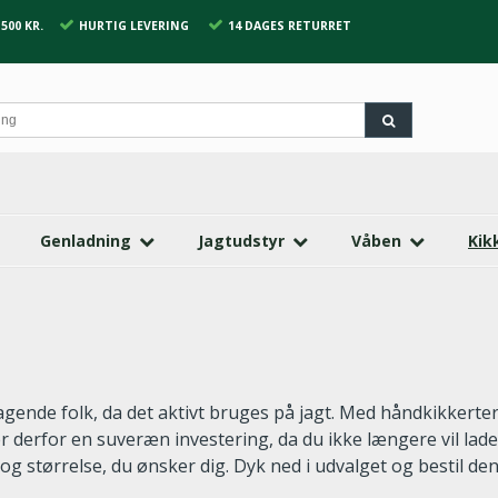
500 KR.
HURTIG LEVERING
14 DAGES RETURRET
Genladning
Jagtudstyr
Våben
Kik
jagende folk, da det aktivt bruges på jagt. Med håndkikkerter
 derfor en suveræn investering, da du ikke længere vil lade v
og størrelse, du ønsker dig. Dyk ned i udvalget og bestil den