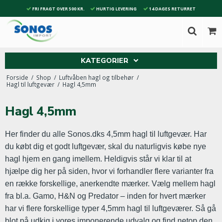
FRI FRAGT OVER 500 KR.
HURTIG LEVERING
14 DAGES RETURRET
KATEGORIER
Forside
/
Shop
/
Luftvåben hagl og tilbehør
/
Hagl til luftgevær
/
Hagl 4,5mm
Hagl 4,5mm
Her finder du alle Sonos.dks 4,5mm hagl til luftgevær. Har
du købt dig et godt luftgevær, skal du naturligvis købe nye
hagl hjem en gang imellem. Heldigvis står vi klar til at
hjælpe dig her på siden, hvor vi forhandler flere varianter fra
en række forskellige, anerkendte mærker. Vælg mellem hagl
fra bl.a. Gamo, H&N og Predator – inden for hvert mærker
har vi flere forskellige typer 4,5mm hagl til luftgeværer. Så gå
blot på udkig i vores imponerende udvalg og find netop den