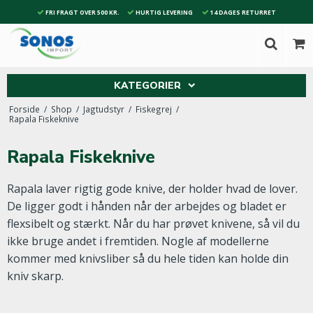
FRI FRAGT OVER 500 KR.
HURTIG LEVERING
14 DAGES RETURRET
KATEGORIER
Forside
/
Shop
/
Jagtudstyr
/
Fiskegrej
/
Rapala Fiskeknive
Rapala Fiskeknive
Rapala laver rigtig gode knive, der holder hvad de lover.
De ligger godt i hånden når der arbejdes og bladet er
flexsibelt og stærkt. Når du har prøvet knivene, så vil du
ikke bruge andet i fremtiden. Nogle af modellerne
kommer med knivsliber så du hele tiden kan holde din
kniv skarp.