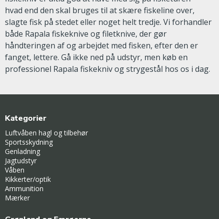
hvad end den skal bruges til at skære fiskeline over,
slagte fisk på stedet eller noget helt tredje. Vi forhandler
både Rapala fiskeknive og filetknive, der gør
håndteringen af og arbejdet med fisken, efter den er
fanget, lettere. Gå ikke ned på udstyr, men køb en
professionel Rapala fiskekniv og strygestål hos os i dag.
Kategorier
Luftvåben hagl og tilbehør
Sportsskydning
Genladning
Jagtudstyr
Våben
Kikkerter/optik
Ammunition
Mærker