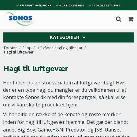
FRI FRAGT OVER 500 KR.
HURTIG LEVERING
14 DAGES RETURRET
KATEGORIER
Forside
/
Shop
/
Luftvåben hagl og tilbehør
/
Hagl til luftgevær
Hagl til luftgevær
Her finder du en stor variation af luftgevær hagl. Hvis
der er en type hagl du mangler er du velkommen til at
kontakte Sonos.dk med din forespørgsel, så skal vi se
om vi kan skaffe produktet hjem.
Vi har altid en række af de kendte og roste mærker
inden for hagl til luftgevær hjemme. Det gælder blandt
andet Big Boy, Gamo,H&N, Predator og JSB. Uanset