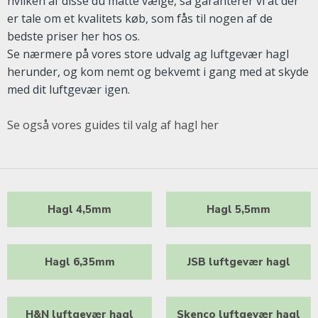
hvilken af disse du måtte vælge, så garanterer vi at der
er tale om et kvalitets køb, som fås til nogen af de
bedste priser her hos os.
Se nærmere på vores store udvalg ag luftgevær hagl
herunder, og kom nemt og bekvemt i gang med at skyde
med dit luftgevær igen.
Se også vores guides til valg af hagl her
Hagl 4,5mm
Hagl 5,5mm
Hagl 6,35mm
JSB luftgevær hagl
H&N luftgevær hagl
Skenco luftgevær hagl