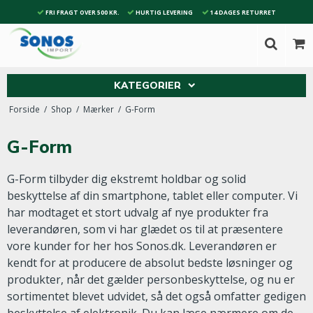
FRI FRAGT OVER 500 KR.
HURTIG LEVERING
14 DAGES RETURRET
KATEGORIER
Forside
/
Shop
/
Mærker
/
G-Form
G-Form
G-Form tilbyder dig ekstremt holdbar og solid
beskyttelse af din smartphone, tablet eller computer. Vi
har modtaget et stort udvalg af nye produkter fra
leverandøren, som vi har glædet os til at præsentere
vore kunder for her hos Sonos.dk. Leverandøren er
kendt for at producere de absolut bedste løsninger og
produkter, når det gælder personbeskyttelse, og nu er
sortimentet blevet udvidet, så det også omfatter gedigen