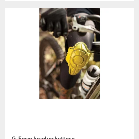
G-Form knæbeskyttere