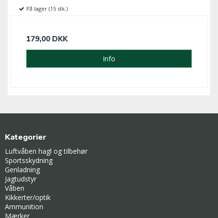
På lager (15 stk.)
179,00 DKK
Info
Kategorier
Luftvåben hagl og tilbehør
Sportsskydning
Genladning
Jagtudstyr
Våben
Kikkerter/optik
Ammunition
Mærker