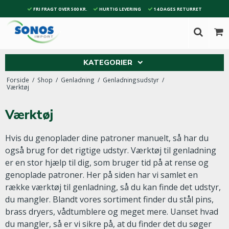
FRI FRAGT OVER 500 KR.
HURTIG LEVERING
14 DAGES RETURRET
KATEGORIER
Forside
/
Shop
/
Genladning
/
Genladningsudstyr
/
Værktøj
Værktøj
Hvis du genoplader dine patroner manuelt, så har du
også brug for det rigtige udstyr. Værktøj til genladning
er en stor hjælp til dig, som bruger tid på at rense og
genoplade patroner. Her på siden har vi samlet en
række værktøj til genladning, så du kan finde det udstyr,
du mangler. Blandt vores sortiment finder du stål pins,
brass dryers, vådtumblere og meget mere. Uanset hvad
du mangler, så er vi sikre på, at du finder det du søger