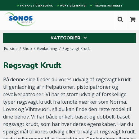
FRI FRAGT OVER 500 KR.
HURTIG LEVERING
14 DAGES RETURRET
KATEGORIER
Forside
/
Shop
/
Genladning
/
Røgsvagt Krudt
Røgsvagt Krudt
På denne side finder du vores udvalg af røgsvagt krudt
til genladning af riffelpatroner, pistolpatroner og
revolverpatroner. Vi har et stort udvalg af forskellige
typer røgsvagt krudt fra kendte mærker som Norma,
Lovex og Vihtavuori, så du kan finde den rette model til
dine behov. Vi har både enkelt-baset og dobbelt-baset
røgsvagt krudt, som har hver deres egenskaber. Har du
spørgsmål til vores udvalg eller til valg af røgsvagt krudt,