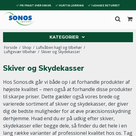
FRI FRAGT OVER 500 KR.
HURTIG LEVERING
14 DAGES RETURRET
KATEGORIER
Forside
/
Shop
/
Luftvåben hagl og tilbehør
/
Luftgevær tilbehør
/
Skiver og Skydekasser
Skiver og Skydekasser
Hos Sonos.dk går vi både op i at forhandle produkter af
højeste kvalitet – men også at forhandle disse produkter
til skarpe priser. Dette gælder også vores brede og
varierede sortiment af skiver og skydekasser, der giver
dig de bedste muligheder for at øve præcisionsskydning
derhjemme. Hvad end du er på udkig efter skiver,
skydekasser eller begge dele, så finder du det hele i en
lang række varianter af professionel kvalitet hos os. Tag