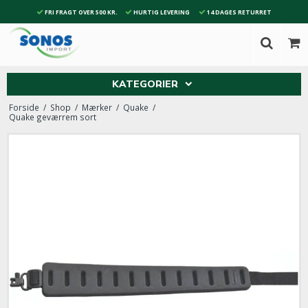
FRI FRAGT OVER 500 KR.
HURTIG LEVERING
14 DAGES RETURRET
KATEGORIER
Forside
/
Shop
/
Mærker
/
Quake
/
Quake geværrem sort