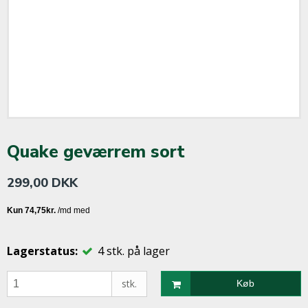
Quake geværrem sort
299,00 DKK
Lagerstatus:
4
stk.
på lager
stk.
Køb