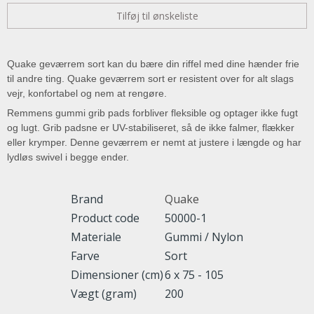
Tilføj til ønskeliste
Quake geværrem sort kan du bære din riffel med dine hænder frie
til andre ting. Quake geværrem sort er resistent over for alt slags
vejr, konfortabel og nem at rengøre.
Remmens gummi grib pads forbliver fleksible og optager ikke fugt
og lugt. Grib padsne er UV-stabiliseret, så de ikke falmer, flækker
eller krymper. Denne geværrem er nemt at justere i længde og har
lydløs swivel i begge ender.
Brand
Quake
Product code
50000-1
Materiale
Gummi / Nylon
Farve
Sort
Dimensioner (cm)
6 x 75 - 105
Vægt (gram)
200