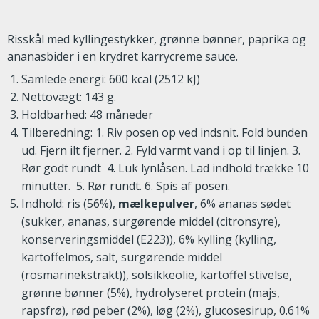
Risskål med kyllingestykker, grønne bønner, paprika og
ananasbider i en krydret karrycreme sauce.
Samlede energi: 600 kcal (2512 kJ)
Nettovægt: 143 g.
Holdbarhed: 48 måneder
Tilberedning: 1. Riv posen op ved indsnit. Fold bunden
ud. Fjern ilt fjerner. 2. Fyld varmt vand i op til linjen. 3.
Rør godt rundt 4. Luk lynlåsen. Lad indhold trække 10
minutter. 5. Rør rundt. 6. Spis af posen.
Indhold:
ris (56%),
mælkepulver
, 6% ananas sødet
(sukker, ananas, surgørende middel (citronsyre),
konserveringsmiddel (E223)), 6% kylling (kylling,
kartoffelmos, salt, surgørende middel
(rosmarinekstrakt)), solsikkeolie, kartoffel stivelse,
grønne bønner (5%), hydrolyseret protein (majs,
rapsfrø), rød peber (2%), løg (2%), glucosesirup, 0.61%