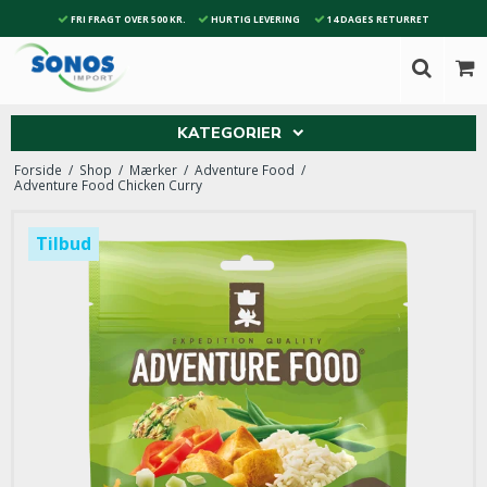
FRI FRAGT OVER 500 KR.
HURTIG LEVERING
14 DAGES RETURRET
KATEGORIER
Forside
/
Shop
/
Mærker
/
Adventure Food
/
Adventure Food Chicken Curry
Tilbud