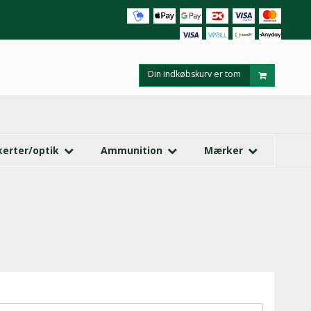
Din indkøbskurv er tom
kerter/optik
Ammunition
Mærker