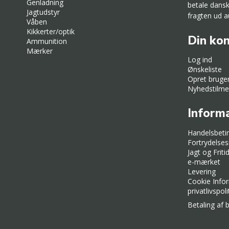
Genladning
betale dans
Jagtudstyr
fragten ud a
Våben
Kikkerter/optik
Din ko
Ammunition
Mærker
Log ind
Ønskeliste
Opret bruge
Nyhedstilme
Inform
Handelsbeti
Fortrydelses
Jagt og Frit
e-mærket
Levering
Cookie Info
privatlivspoli
Betaling af b