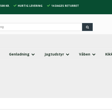
500 KR.
HURTIG LEVERING
14 DAGES RETURRET
Genladning
Jagtudstyr
Våben
Kik