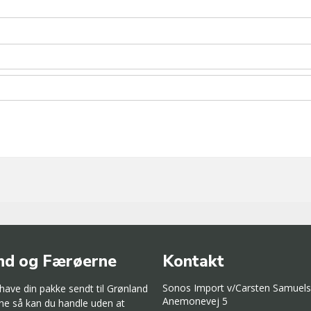
nd og Færøerne
Kontakt
Sonos Import v/Carsten Samuel
 have din pakke sendt til Grønland
Anemonevej 5
ne så kan du handle uden at