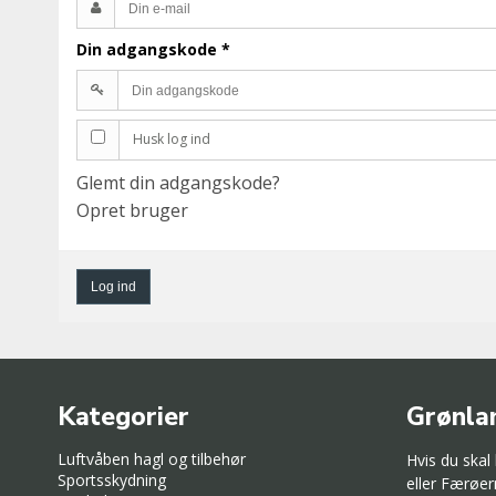
Din adgangskode
*
Husk log ind
Glemt din adgangskode?
Opret bruger
Log ind
Kategorier
Grønla
Luftvåben hagl og tilbehør
Hvis du skal
Sportsskydning
eller Færøer