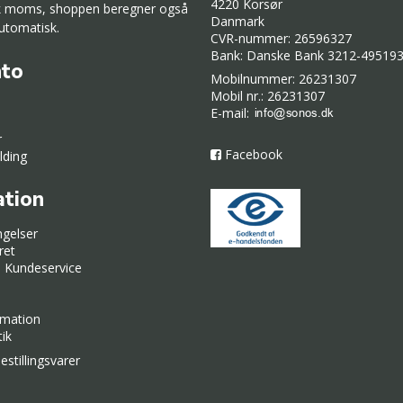
4220 Korsør
k moms, shoppen beregner også
Danmark
utomatisk.
CVR-nummer: 26596327
Bank: Danske Bank 3212-49519
nto
Mobilnummer: 26231307
Mobil nr.: 26231307
E-mail
:
r
Facebook
lding
ation
ngelser
ret
id Kundeservice
rmation
tik
estillingsvarer