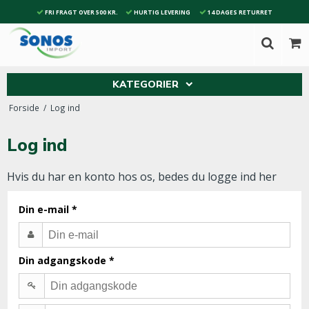
FRI FRAGT OVER 500 KR.
HURTIG LEVERING
14 DAGES RETURRET
KATEGORIER
Forside
/
Log ind
Log ind
Hvis du har en konto hos os, bedes du logge ind her
Din e-mail
*
Din adgangskode
*