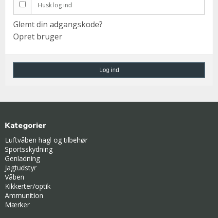
Husk log ind
Glemt din adgangskode?
Opret bruger
Log ind
Kategorier
Luftvåben hagl og tilbehør
Sportsskydning
Genladning
Jagtudstyr
Våben
Kikkerter/optik
Ammunition
Mærker